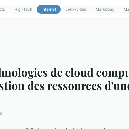
ctu
High tech
Internet
Jeux-video
Marketing
Ma
hnologies de cloud compu
gestion des ressources d'un
re