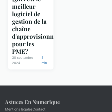
meilleur
logiciel de
gestion de la
chaîne
d'approvisionnement
pour les
PME?
30 septembre
5
2024
min
Astuces En Numerique
Mentions légales
Contact