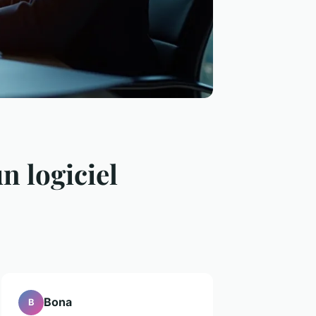
n logiciel
Bona
B