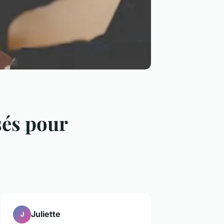
sés pour
Juliette
J